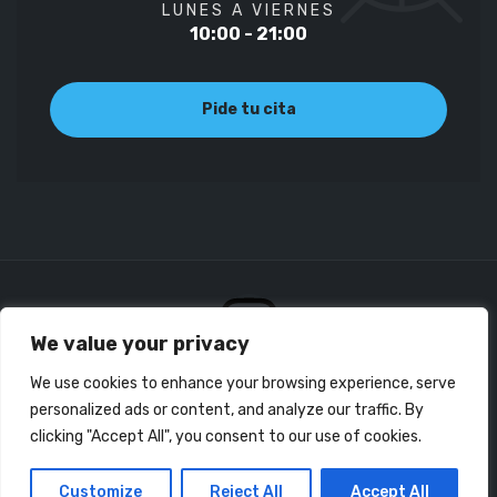
LUNES A VIERNES
10:00 - 21:00
Pide tu cita
We value your privacy
We use cookies to enhance your browsing experience, serve
personalized ads or content, and analyze our traffic. By
clicking "Accept All", you consent to our use of cookies.
© Copyright 2023 Fisioterapia Gaztambide
Instagram
Customize
Reject All
Accept All